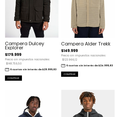
Campera Dulcey
Campera Alder Trekk
Explorer
$149.999
$179.999
Precio sin impuestos nacionales:
Precio sin impuestos nacionales:
$123.966,12
$148.759,50
6 cuotas sin interés de $24.999,83
6 cuotas sin interés de $29.999,83
COMPRAR
COMPRAR