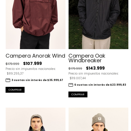
Campera Anorak Wind
Campera Oak
Windbreaker
$107.999
$179.999
$143.999
$179.999
Precio sin impuestos nacionales:
$89.255,37
Precio sin impuestos nacionales:
$119.007,44
3 cuotas sin interés de $35.999,67
6 cuotas sin interés de $23.999,83
COMPRAR
COMPRAR