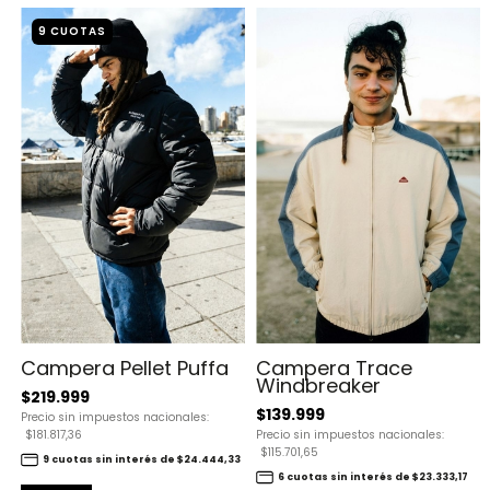
9 CUOTAS
Campera Pellet Puffa
Campera Trace
Windbreaker
$219.999
$139.999
Precio sin impuestos nacionales:
$181.817,36
Precio sin impuestos nacionales:
$115.701,65
9 cuotas sin interés de $24.444,33
6 cuotas sin interés de $23.333,17