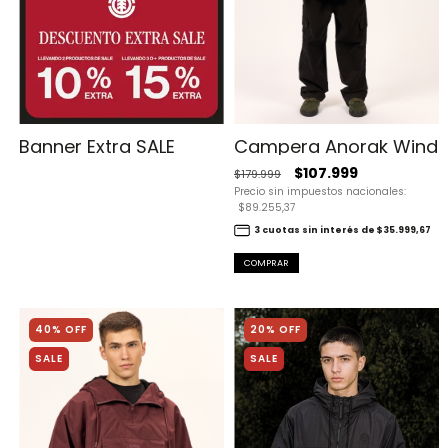
Campera Anorak Wind
Banner Extra SALE
$107.999
$179.999
Precio sin impuestos nacionales:
$89.255,37
3 cuotas sin interés de $35.999,67
COMPRAR
40% OFF
20% OFF
SALE
SALE