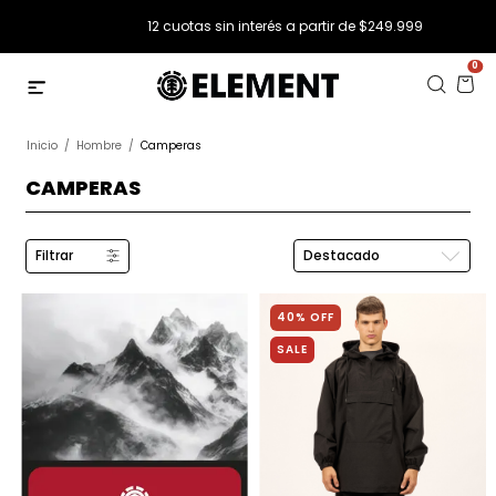
12 cuotas sin interés a partir de $249.999
0
Inicio
/
Hombre
/
Camperas
CAMPERAS
Filtrar
40% OFF
SALE