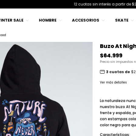
12 cuotas sin interés a partir de $249.999
INTER SALE
HOMBRE
ACCESORIOS
SKATE
Hood
Buzo At Nig
$64.999
Precio sin impuestos 
3 cuotas de
$2
Ver más detalles
La naturaleza nun
nuestro
buzo At Ni
frente y espalda, p
con estampas colori
color negro para q
Características: