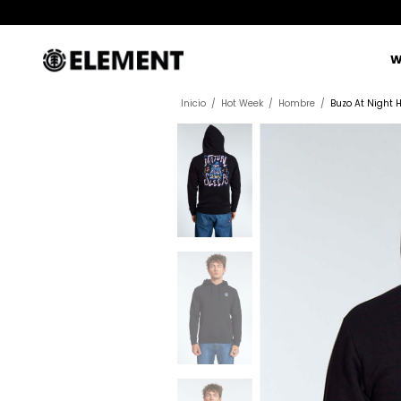
W
Inicio
/
Hot Week
/
Hombre
/
Buzo At Night 