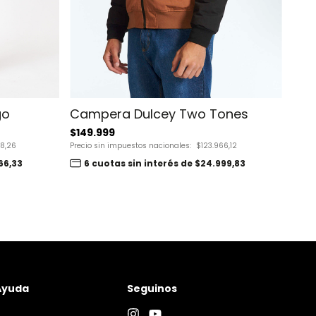
Campera Dulcey Two Tones
go
$149.999
Re
Precio sin impuestos nacionales:
$123.966,12
8,26
$24
6 cuotas sin interés de $24.999,83
66,33
Precio
3
Ayuda
Seguinos