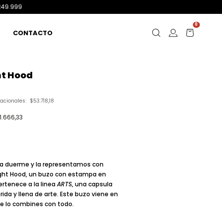
0
CONTACTO
ht Hood
nacionales:
$53.718,18
1.666,33
ca duerme y la representamos con
ght Hood
, un buzo con estampa en
ertenece a la linea
ARTS
, una capsula
da y llena de arte. Este buzo viene en
ue lo combines con todo.