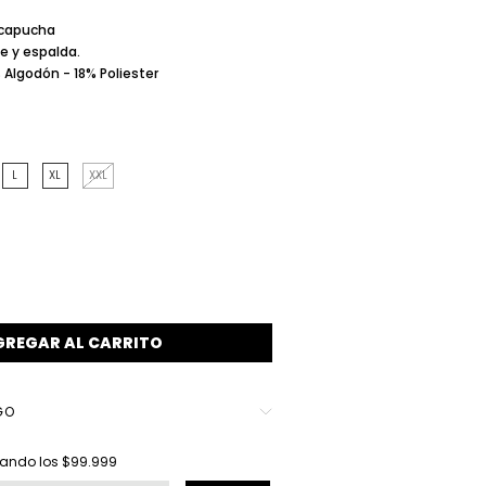
 capucha
e y espalda.
Algodón - 18% Poliester
L
XL
XXL
GO
$99.999
ando los
$99.999