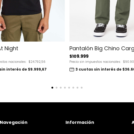
t Night
Pantalón Big Chino Car
$109.999
estos nacionales:
$24.792,56
Precio sin impuestos nacionales:
$90.90
sin interés de $9.999,67
3 cuotas sin interés de $36.6
Navegación
Información