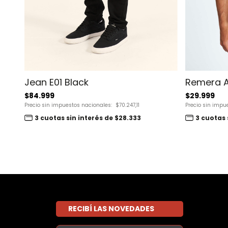
Jean E01 Black
Remera A
$84.999
$29.999
Precio sin impuestos nacionales:
$70.247,11
Precio sin impu
3 cuotas sin interés de $28.333
3 cuotas 
RECIBÍ LAS NOVEDADES