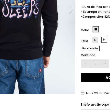
-Buzo de frisa con
- Estampa en frent
-Composición: 82% 
Color
M
S
Talle
Guía de talles
Cantidad
MEDIOS DE PA
Envío gratis
Envío gratis
super