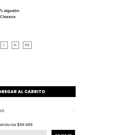
0% algodón.
 Classics
L
XL
XXL
GO
$99.999
ando los
$99.999
:
CAMBIAR CP