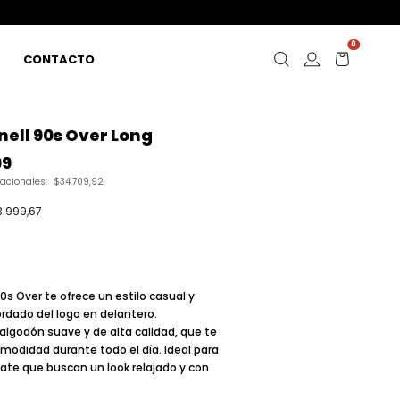
0
CONTACTO
ell 90s Over Long
99
nacionales:
$34.709,92
3.999,67
90s Over
te ofrece un estilo casual y
rdado del logo en delantero.
lgodón suave y de alta calidad, que te
modidad durante todo el día. Ideal para
kate que buscan un look relajado y con