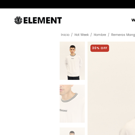
W
Inicio
/
Hot Week
/
Hombre
/
Remeras Mang
30
% OFF