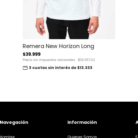
Remera New Horizon Long
$39.999
Precio sin impuestos nacionales:
$33.057,02
3 cuotas sin interés de $13.333
Navegación
Información
Hombre
Quienes Somos
F