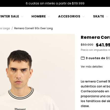
12 cuotas sin interés a partir de $249.999
INTER SALE
HOMBRE
ACCESORIOS
SKATE
a Larga
/
Remera Cornell 90s Over Long
Remera Corn
$41.9
$59.999
Precio sin impuestos 
3 cuotas de
$1
Ver más detalles
La remera
Cornell 
auténtico con el bo
Confeccionado en a
proporciona una co
los fanáticos del s
clase.