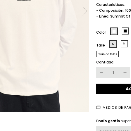
Características:
- Composición: 10
- Línea: Summit Of
Color
M
S
Talle
Guía de talles
Cantidad
MEDIOS DE PA
Envío gratis
Envío gratis
super
Entregas para el CP