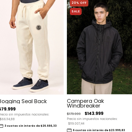
20% OFF
SALE
Campera Oak
Jogging Seal Back
Windbreaker
$79.999
$143.999
$179.999
Precio sin impuestos nacionales:
Precio sin impuestos nacionales:
$66.114,88
$119.007,44
3 cuotas sin interés de $26.666,33
6 cuotas sin interés de $23.999,83