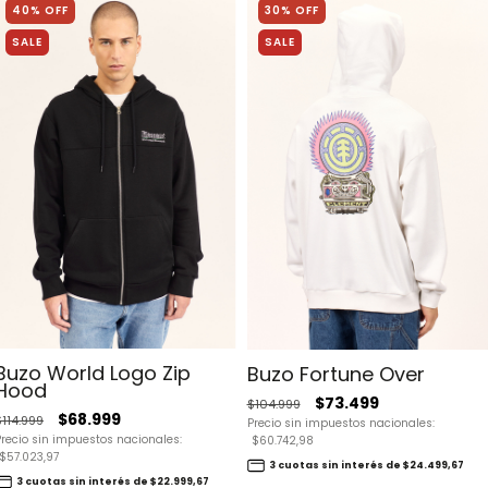
40% OFF
30% OFF
SALE
SALE
Buzo World Logo Zip
Buzo Fortune Over
Hood
$73.499
$104.999
$68.999
$114.999
Precio sin impuestos nacionales:
Precio sin impuestos nacionales:
$60.742,98
$57.023,97
3 cuotas sin interés de $24.499,67
3 cuotas sin interés de $22.999,67