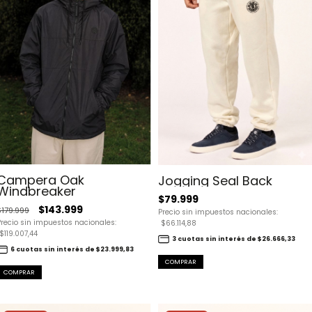
Campera Oak
Jogging Seal Back
Windbreaker
$79.999
$143.999
$179.999
Precio sin impuestos nacionales:
Precio sin impuestos nacionales:
$66.114,88
$119.007,44
3 cuotas sin interés de $26.666,33
6 cuotas sin interés de $23.999,83
COMPRAR
COMPRAR