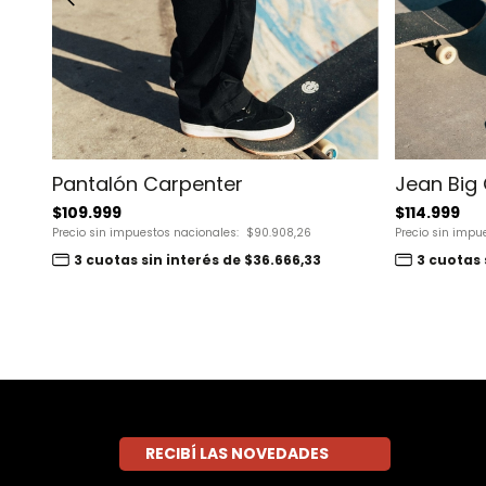
Pantalón Carpenter
Jean Big 
$109.999
$114.999
Precio sin impuestos nacionales:
$90.908,26
Precio sin impu
3 cuotas sin interés de $36.666,33
3 cuotas 
RECIBÍ LAS NOVEDADES