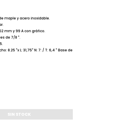
de maple y acero inoxidable.
ar.
52 mm y 99 A con gráfico.
es de 7/8 ".
5.
: 8.25 "x L: 31,75" N: 7: / T: 6,4 " Base de