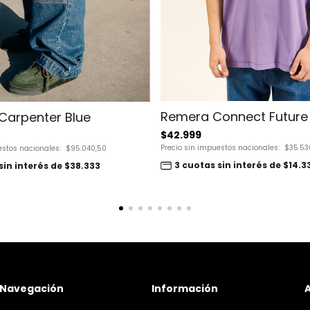
Remera Connect Future
Carpenter Blue
$42.999
Precio sin impuestos nacionales:
$35.53
estos nacionales:
$95.040,50
3 cuotas sin interés de $14.3
sin interés de $38.333
Navegación
Información