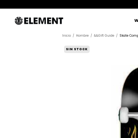
W
Inicio
/
Hombre
/
&&Gift Guide
/
Skate Compl
SIN STOCK