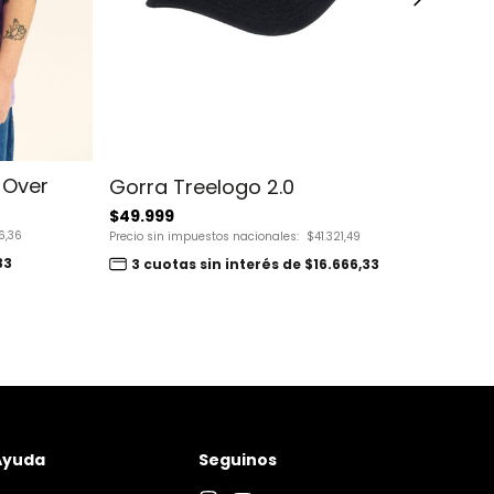
 Over
Gorra Treelogo 2.0
$49.999
Moc
6,36
Precio sin impuestos nacionales:
$41.321,49
$109
33
3 cuotas sin interés de $16.666,33
Precio
3
Ayuda
Seguinos