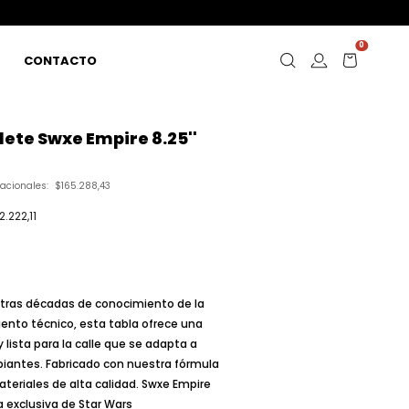
0
CONTACTO
ete Swxe Empire 8.25''
nacionales:
$165.288,43
2.222,11
tras décadas de conocimiento de la
iento técnico, esta tabla ofrece una
lista para la calle que se adapta a
ipiantes. Fabricado con nuestra fórmula
teriales de alta calidad. Swxe Empire
a exclusiva de Star Wars