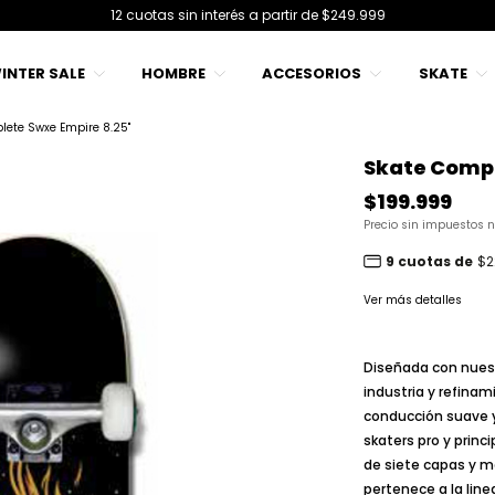
12 cuotas sin interés a partir de $249.999
INTER SALE
HOMBRE
ACCESORIOS
SKATE
ete Swxe Empire 8.25''
Skate Compl
$199.999
Precio sin impuestos 
9 cuotas de
$2
Ver más detalles
Diseñada con nues
industria y refinam
conducción suave y 
skaters pro y princ
de siete capas y ma
pertenece a la line